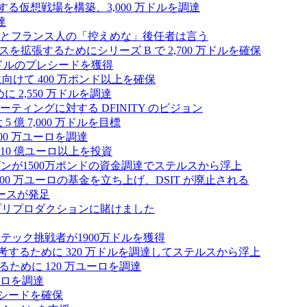
する仮想戦場を構築、3,000 万ドルを調達
達
とフランス人の「控えめな」後任者は言う
ンスを拡張するためにシリーズ B で 2,700 万ドルを確保
 万ドルのプレシードを獲得
拡大に向けて 400 万ポンド以上を確保
に 2,550 万ドルを調達
ティングに対する DFINITY のビジョン
億 7,000 万ドルを目標
300 万ユーロを調達
10 億ユーロ以上を投資
ンが1500万ポンドの資金調達でステルスから浮上
A が 5,000 万ユーロの基金を立ち上げ、DSIT が廃止される
ースが発足
わりにプリプロダクションに賭けました
テック挑戦者が1900万ドルを獲得
ールを再考するために 320 万ドルを調達してステルスから浮上
するために 120 万ユーロを調達
ユーロを調達
ルのシードを確保