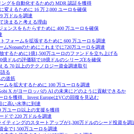
モニタリングを自動化するための MDR 認証を獲得
るために 16 万 2,000 ユーロを確保
19 万ドルを調達
によって決まると考える理由
ンテリジェンスをもたらすために 400 万ユーロを確保
達
プラットフォームを拡張するために 600 万ユーロを調達
ームNopanのためにこれまでに720万ユーロを調達
性を解放するために1億1,500万ユーロのファンドを立ち上げる
0億ドルの評価額で18億ドルのシリーズEを確保
える 70 以上のテクノロジー資金調達取引
が語る
への道筋
ォームを拡大するために 100 万ユーロを調達
 Gobi X がヨーロッパの AI の未来にどのように貢献できるか
0万ユーロを獲得、Invest EuropeはVCの回復を見込む
目に高い水準に到達
,000 万ユーロ以上の支援を獲得
ードで 220 万ドルを調達
Iライティングのスタートアップが1,300万ドルのシード投資を調
式資金で1,500万ユーロを調達