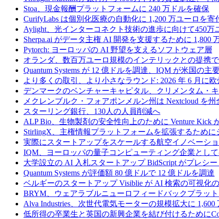
Stoa、現金報酬プラットフォームに 240 万ドルを確保
CurifyLabs は個別化医療の自動化に 1,200 万ユーロを寄
Aylight、光インターコネクト技術の進歩に向けて45
Sherpa.ai がデータ主権 AI 開発を支援するために 1,80
Pytorch: ヨーロッパの AI 野望を支えるソフトウェア層
オランダ、数百万ユーロ規模のインテリックとの提携で
Quantum Systems が 12 億ドルを調達、IQM
より多くの取引、より小さなラウンド: 2026 年 6 月
デンマークのベンチャーキャピタル、クリメンタム・キャ
メクレンブルク・フォアポンメルン州は Nextcloud
スターリング銀行、130人の人員削減へ
ALP Bio、生物製剤の安全性向上のために Venture Kick か
StirlingX、主権情報プラットフォームを拡張するためにシリ
実際にスタートアップをスケールする航空イノベーショ
IQM、ヨーロッパの量子コンピューティング企業とし
大学設立の AI 入札スタートアップ BidScript がプレシ
Quantum Systems が評価額 80 億ドルで 12 億ドルを調達
ベルギーのスタートアップ Visiblie が AI 検索の可視
BRYM、ウェアラブルニューロフィードバックプラット
Alva Industries、次世代電気モーターの規模拡大に 1,6
低所得の卒業生と英国の新興企業を結び付けるためにCommo